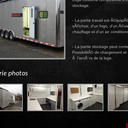
stockage.
- La partie travail est Ã©quip
sÃ©choir, d'un frigo, d'un Ã©v
chauffage et d'un air conditi
- La partie stockage peut cont
PossibilitÃ© de chargement e
Ã l'arriÃ¨re de la loge.
rie photos