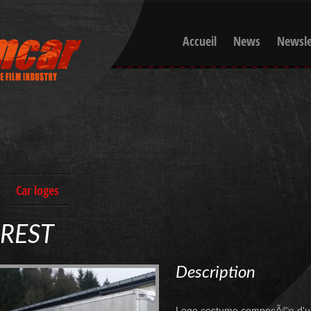
Accueil
News
Newsle
Car loges
REST
Description
Loge costume composÃ©e d'un 