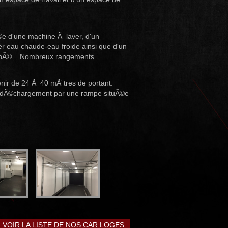
Ã©e d'une machine Ã laver, d'un
ier eau chaude-eau froide ainsi que d'un
onnÃ©... Nombreux rangements.
enir de 24 Ã 40 mÃ¨tres de portant.
t dÃ©chargement par une rampe situÃ©e
VOIR LA LISTE DE NOS CAR LOGES