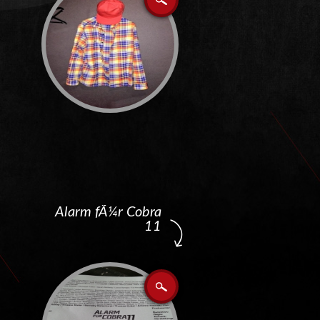
Alarm fÃ¼r Cobra
11