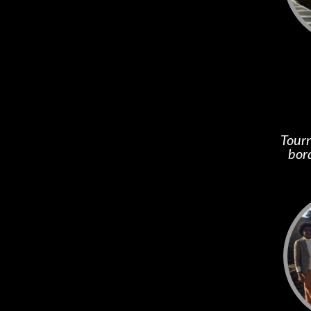
Tourn
bor