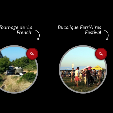
Tournage de 'La
Bucolique FerriÃ¨res
French'
Festival