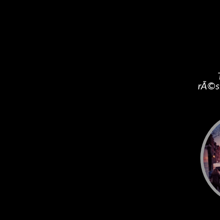
rÃ©si