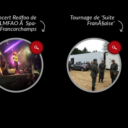
ncert Redfoo de
Tournage de 'Suite
LMFAO Ã Spa-
FranÃ§aise'
Francorchamps