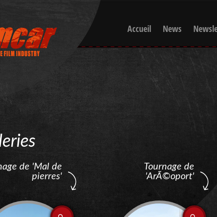
Accueil
News
Newsle
eries
nage de 'Mal de
Tournage de
pierres'
'ArÃ©oport'