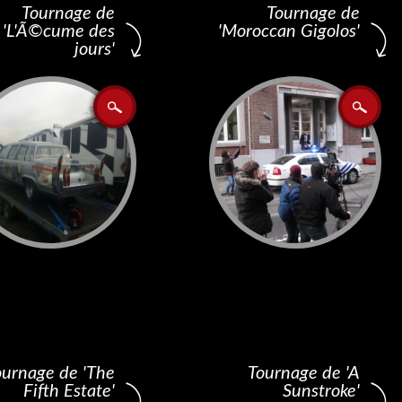
Tournage de
Tournage de
'L'Ã©cume des
'Moroccan Gigolos'
jours'
ournage de 'The
Tournage de 'A
Fifth Estate'
Sunstroke'